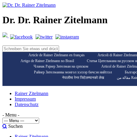
Dr. Dr. Rainer Zitelmann
Article de Rainer Zitelmann en français
Articoli di Rainer Zitelmann
Artigo de Rainer Zitelmann no Brasil
Статья Цительмана на русском 
Чланак Рајнер Зителман на српском
Articol de Rainer Zitelm
Райнер Зителманны монгол хэлээр бичсэн нийтлэл
Българс
नेपालीमा रेनर जिटेलम्यानको लेख
الة من
Rainer Zitelmann
Impressum
Datenschutz
- Menu -
Suchen
Rainer Zitelmann