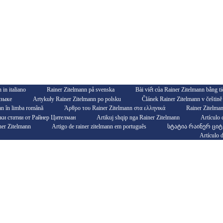
 in italiano
Rainer Zitelmann på svenska
Bài viết của Rainer Zitelmann bằng ti
языке
Artykuły Rainer Zitelmann po polsku
Článek Rainer Zitelmann v češtině
an în limba română
Άρθρο του Rainer Zitelmann στα ελληνικά
Rainer Zitelma
ки статии от Райнер Цителман
Artikuj shqip nga Rainer Zitelmann
Artículo 
مق Rainer Zitelmann
Artigo de rainer zitelmann em português
სტატია რაინერ ცი
Artículo 