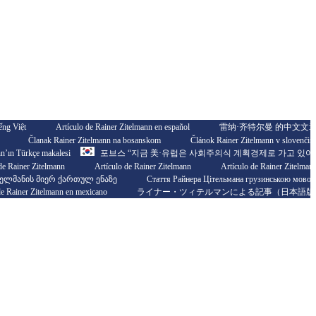
ếng Việt
Artículo de Rainer Zitelmann en español
雷纳·齐特尔曼 的中文文
Članak Rainer Zitelmann na bosanskom
Článok Rainer Zitelmann v slovenčin
nn’ın Türkçe makalesi
포브스 “지금 美·유럽은 사회주의식 계획경제로 가고 있어
de Rainer Zitelmann
Artículo de Rainer Zitelmann
Artículo de Rainer Zitelman
ტელმანის მიერ ქართულ ენაზე
Стаття Райнера Цітельмана грузинською мово
de Rainer Zitelmann en mexicano
ライナー・ツィテルマンによる記事（日本語版