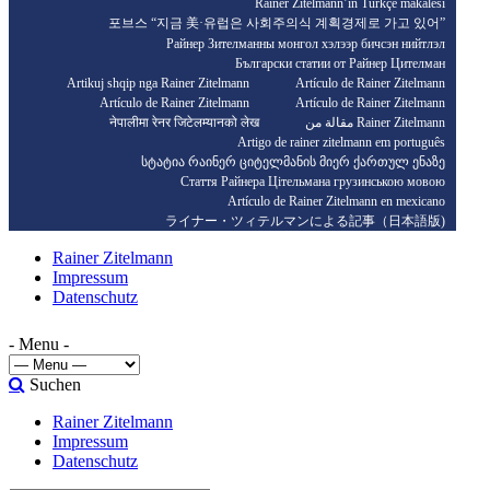
Rainer Zitelmann’ın Türkçe makalesi
포브스 “지금 美·유럽은 사회주의식 계획경제로 가고 있어”
Райнер Зителманны монгол хэлээр бичсэн нийтлэл
Български статии от Райнер Цителман
Artikuj shqip nga Rainer Zitelmann
Artículo de Rainer Zitelmann
Artículo de Rainer Zitelmann
Artículo de Rainer Zitelmann
नेपालीमा रेनर जिटेलम्यानको लेख
مقالة من Rainer Zitelmann
Artigo de rainer zitelmann em português
სტატია რაინერ ციტელმანის მიერ ქართულ ენაზე
Стаття Райнера Цітельмана грузинською мовою
Artículo de Rainer Zitelmann en mexicano
ライナー・ツィテルマンによる記事（日本語版)
Rainer Zitelmann
Impressum
Datenschutz
- Menu -
Suchen
Rainer Zitelmann
Impressum
Datenschutz