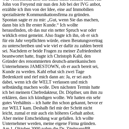
John von Freyend mir nun den Job bei der IVG anbot,
erzählte ich ihm von der Idee, eine auf Immobilien
spezialisierte Kommunikationsfirma zu gründen.
Spontan sagte er zu mir: „Gut, wenn Sie das machen,
dann bin ich Ihr erster Kunde.“ Ich wollte
herausfinden, ob das nur ein netter Spruch war oder
wirklich ernst gemeint. Also fragte ich ihn, ob er sich
für ein Jahr verpflichten würde, einen Beratungsvertrag
zu unterschreiben und wie viel er dafür zu zahlen bereit
sei. Nachdem er beide Fragen zu meiner Zufriedenheit
beantwortet hatte, fragte ich Christoph Kahl, den
Gründer des renommierten deutsch-amerikanischen
Unternehmens JAMESTOWN, ob er auch bereit sei,
Kunde zu werden. Kahl erbat sich zwei Tage
Bedenkzeit und rief mich dann an: Ja, er sei auch
dabei, wenn ich die WELT verlassen und mich
selbständig machen wolle. Den nächsten Termin hatte
ich bei meinem Chefredakteur, Dr. Döpfner, um ihm zu
erklären, dass ich kündigen wollte. Wir hatten ein sehr
gutes Verhältnis – ich hatte ihn schon gekannt, bevor er
zur WELT kam. Deshalb fiel mir der Schritt nicht
leicht, zumal er mir auch ein höheres Gehalt anbot.
Aber meine Entscheidung war gefallen. Ich wollte
Unternehmer werden, meine eigene Firma gründen.
Am 1. Oktober 2000 nahm die Dr. ZitelmannPB.