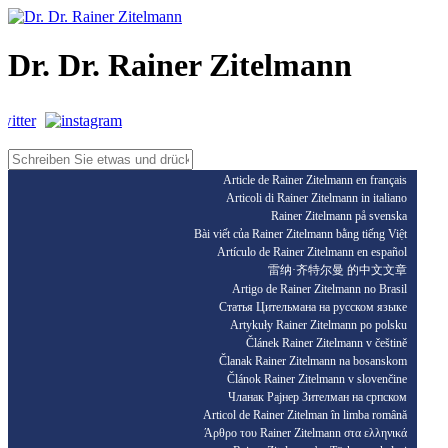
Dr. Dr. Rainer Zitelmann
Article de Rainer Zitelmann en français
Articoli di Rainer Zitelmann in italiano
Rainer Zitelmann på svenska
Bài viết của Rainer Zitelmann bằng tiếng Việt
Artículo de Rainer Zitelmann en español
雷纳·齐特尔曼 的中文文章
Artigo de Rainer Zitelmann no Brasil
Статья Цительмана на русском языке
Artykuły Rainer Zitelmann po polsku
Článek Rainer Zitelmann v češtině
Članak Rainer Zitelmann na bosanskom
Článok Rainer Zitelmann v slovenčine
Чланак Рајнер Зителман на српском
Articol de Rainer Zitelman în limba română
Άρθρο του Rainer Zitelmann στα ελληνικά