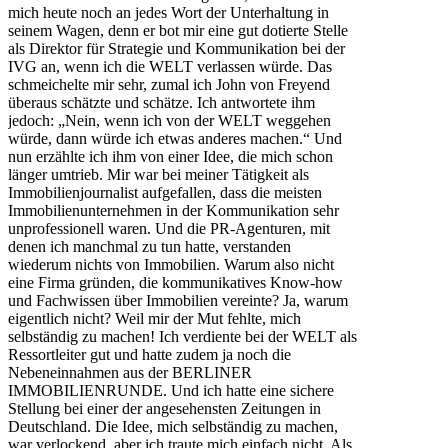
mich heute noch an jedes Wort der Unterhaltung in
seinem Wagen, denn er bot mir eine gut dotierte Stelle
als Direktor für Strategie und Kommunikation bei der
IVG an, wenn ich die WELT verlassen würde. Das
schmeichelte mir sehr, zumal ich John von Freyend
überaus schätzte und schätze. Ich antwortete ihm
jedoch: „Nein, wenn ich von der WELT weggehen
würde, dann würde ich etwas anderes machen.“ Und
nun erzählte ich ihm von einer Idee, die mich schon
länger umtrieb. Mir war bei meiner Tätigkeit als
Immobilienjournalist aufgefallen, dass die meisten
Immobilienunternehmen in der Kommunikation sehr
unprofessionell waren. Und die PR-Agenturen, mit
denen ich manchmal zu tun hatte, verstanden
wiederum nichts von Immobilien. Warum also nicht
eine Firma gründen, die kommunikatives Know-how
und Fachwissen über Immobilien vereinte? Ja, warum
eigentlich nicht? Weil mir der Mut fehlte, mich
selbständig zu machen! Ich verdiente bei der WELT als
Ressortleiter gut und hatte zudem ja noch die
Nebeneinnahmen aus der BERLINER
IMMOBILIENRUNDE. Und ich hatte eine sichere
Stellung bei einer der angesehensten Zeitungen in
Deutschland. Die Idee, mich selbständig zu machen,
war verlockend, aber ich traute mich einfach nicht. Als